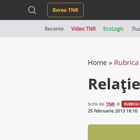
Berea TNR
Recente
Video TNR
EcoLogic
7lu
Home
»
Rubrica 
Relaţi
Scris de
TNR
@
RUBRICA 
25 februarie 2013 18:10