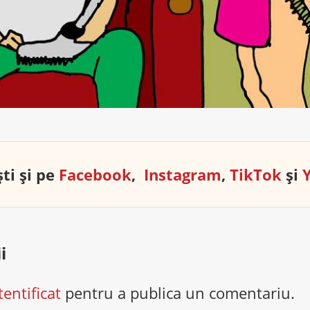
ti și pe
Facebook
,
Instagram
,
TikTok
și
i
tentificat
pentru a publica un comentariu.