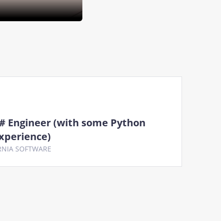
# Engineer (with some Python
xperience)
RNIA SOFTWARE