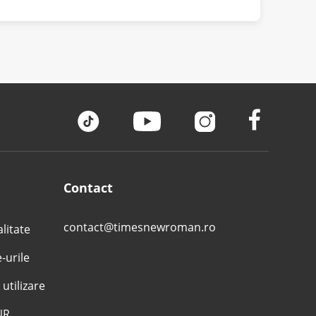
Contact
contact@timesnewroman.ro
alitate
e-urile
 utilizare
NR