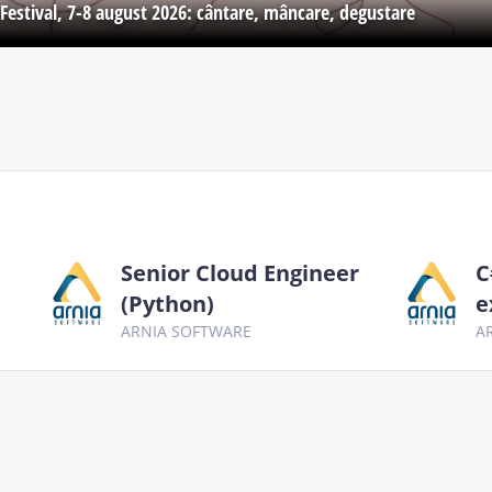
Festival, 7-8 august 2026: cântare, mâncare, degustare
Senior Cloud Engineer
C
(Python)
e
ARNIA SOFTWARE
A