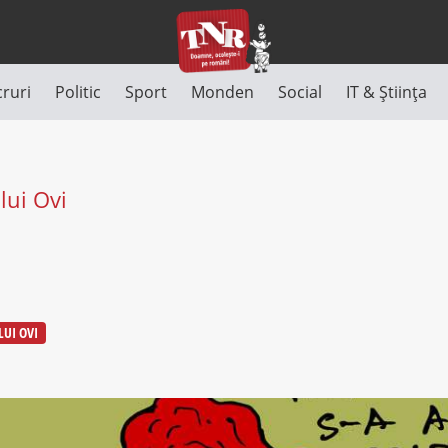
cruri
Politic
Sport
Monden
Social
IT & Știința
lui Ovi
e
LUI OVI