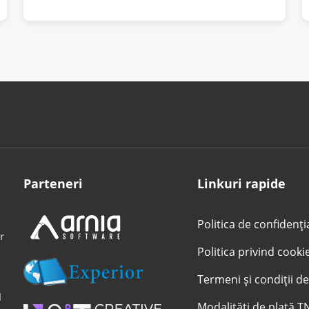
Parteneri
Linkuri rapide
Politica de confidenți
r
Politica privind cooki
Termeni și condiții de
l
Modalități de plată T