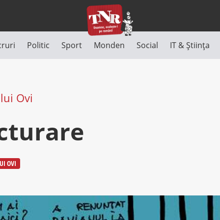
cruri
Politic
Sport
Monden
Social
IT & Știința
lui Ovi
cturare
UI OVI