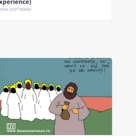
xperience)
RNIA SOFTWARE