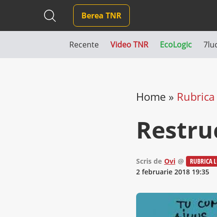
Berea TNR
Recente
Video TNR
EcoLogic
7lu
Home
»
Rubrica 
Restru
Scris de
Ovi
@
RUBRICA L
2 februarie 2018 19:35