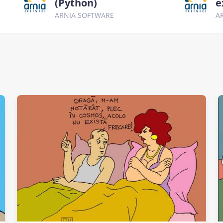
(Python)
e
ARNIA SOFTWARE
A