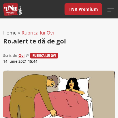
TNR Premium
Home
»
Rubrica lui Ovi
Ro.alert te dă de gol
Scris de
Ovi
@
RUBRICA LUI OVI
14 iunie 2021 15:44