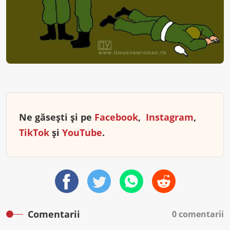
Ne găsești și pe
Facebook
,
Instagram
,
TikTok
și
YouTube
.
Comentarii
0 comentarii