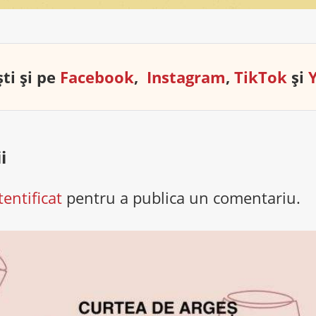
ti și pe
Facebook
,
Instagram
,
TikTok
și
i
tentificat
pentru a publica un comentariu.