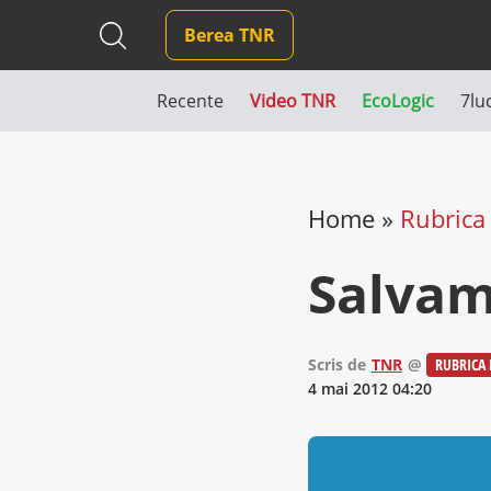
Berea TNR
Recente
Video TNR
EcoLogic
7lu
Home
»
Rubrica 
Salva
Scris de
TNR
@
RUBRICA 
4 mai 2012 04:20