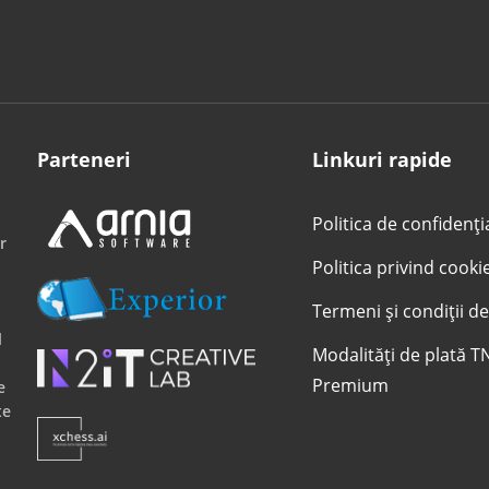
Parteneri
Linkuri rapide
Politica de confidenți
r
Politica privind cooki
Termeni și condiții de
l
Modalități de plată T
Premium
e
te