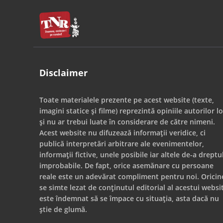
Disclaimer
Toate materialele prezente pe acest website (texte,
imagini statice și filme) reprezintă opiniile autorilor lo
și nu ar trebui luate în considerare de către nimeni.
Acest website nu difuzează informații veridice, ci
publică interpretări arbitrare ale evenimentelor,
informații fictive, unele posibile iar altele de-a dreptu
improbabile. De fapt, orice asemănare cu persoane
reale este un adevărat compliment pentru noi. Oricin
se simte lezat de conținutul editorial al acestui websi
este îndemnat să se împace cu situația, asta dacă nu
știe de glumă.