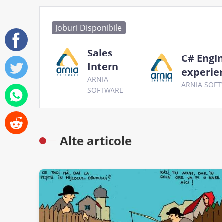
Joburi Disponibile
Sales
C# Engi
Intern
experie
ARNIA
ARNIA SOF
SOFTWARE
Alte articole