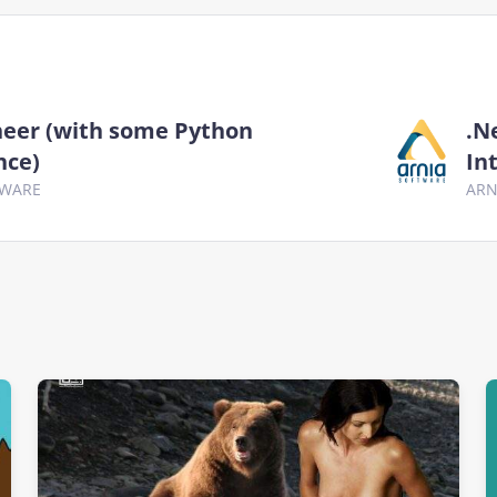
neer (with some Python
.N
nce)
In
TWARE
ARN