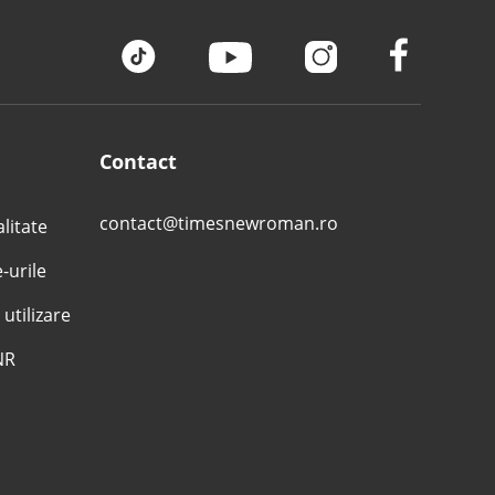
Contact
contact@timesnewroman.ro
alitate
e-urile
 utilizare
NR