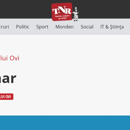
cruri
Politic
Sport
Monden
Social
IT & Știința
lui Ovi
mar
LUI OVI