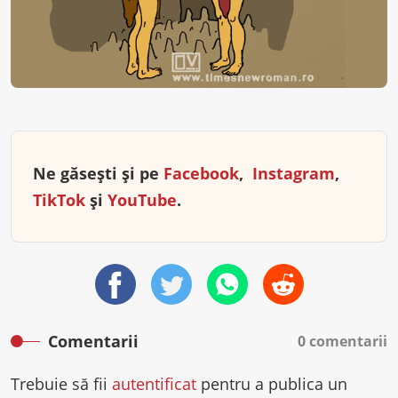
Ne găsești și pe
Facebook
,
Instagram
,
TikTok
și
YouTube
.
Comentarii
0 comentarii
Trebuie să fii
autentificat
pentru a publica un