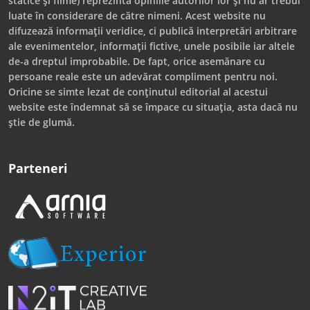
statice și filme) reprezintă opiniile autorilor lor și nu ar trebui
luate în considerare de către nimeni. Acest website nu
difuzează informații veridice, ci publică interpretări arbitrare
ale evenimentelor, informații fictive, unele posibile iar altele
de-a dreptul improbabile. De fapt, orice asemănare cu
persoane reale este un adevărat compliment pentru noi.
Oricine se simte lezat de conținutul editorial al acestui
website este îndemnat să se împace cu situația, asta dacă nu
știe de glumă.
Parteneri