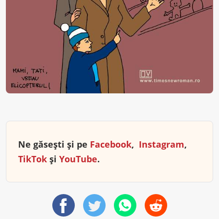
Ne găsești și pe
Facebook
,
Instagram
,
TikTok
și
YouTube
.