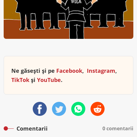
Ne găsești și pe
Facebook
,
Instagram
,
TikTok
și
YouTube
.
Comentarii
0 comentarii