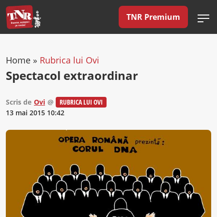
TNR Premium
Home
»
Rubrica lui Ovi
Spectacol extraordinar
Scris de
Ovi
@
RUBRICA LUI OVI
13 mai 2015 10:42