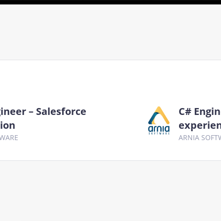
ineer – Salesforce
C# Engin
tion
experien
TWARE
ARNIA SOFT