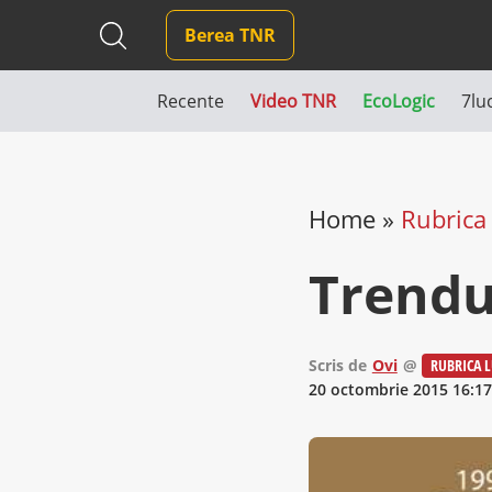
Berea TNR
Recente
Video TNR
EcoLogic
7lu
Home
»
Rubrica 
Trendur
Scris de
Ovi
@
RUBRICA L
20 octombrie 2015 16:17