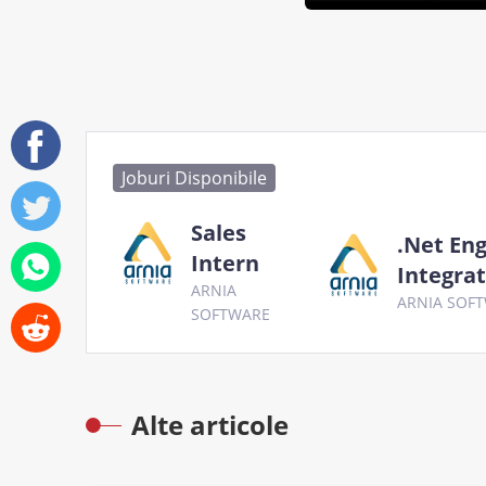
Joburi Disponibile
Sales
.Net Eng
Intern
Integra
ARNIA
ARNIA SOF
SOFTWARE
Alte articole