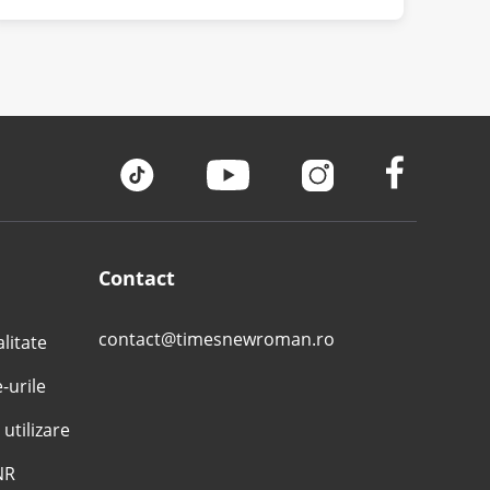
Contact
contact@timesnewroman.ro
alitate
e-urile
 utilizare
NR