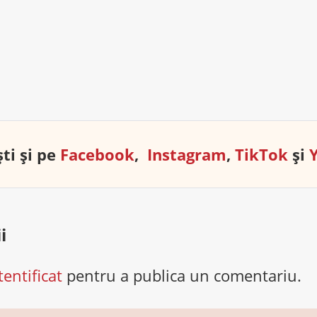
ti și pe
Facebook
,
Instagram
,
TikTok
și
i
tentificat
pentru a publica un comentariu.