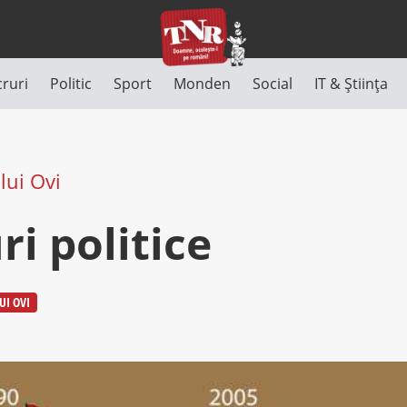
cruri
Politic
Sport
Monden
Social
IT & Știința
lui Ovi
i politice
UI OVI