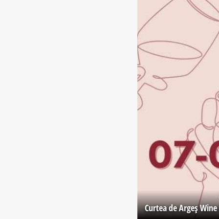
Curtea de Argeş Wine 