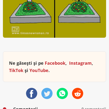
Ne găsești și pe
Facebook
,
Instagram
,
TikTok
și
YouTube
.
Comentarii
0 comentarii