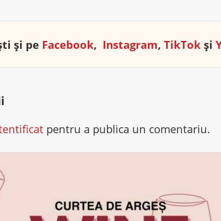
ti și pe
Facebook
,
Instagram
,
TikTok
și
i
tentificat
pentru a publica un comentariu.