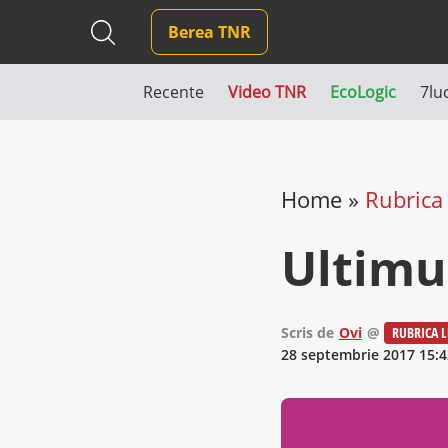
Berea TNR
Recente
Video TNR
EcoLogic
7lu
Home
»
Rubrica 
Ultimu
Scris de
Ovi
@
RUBRICA L
28 septembrie 2017 15:4