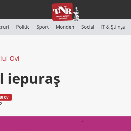
cruri
Politic
Sport
Monden
Social
IT & Știința
lui Ovi
l iepuraş
UI OVI
2