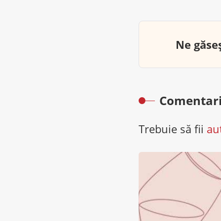
Ne găseș
Comentari
Trebuie să fii
au