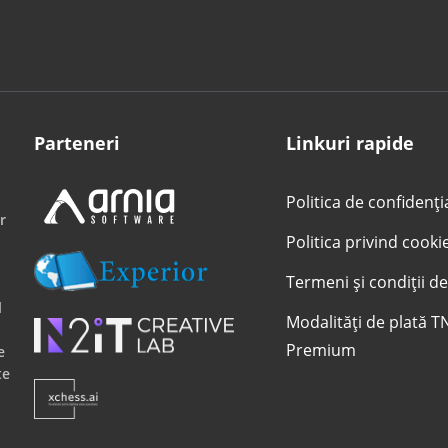
Parteneri
Linkuri rapide
Politica de confidenți
r
Politica privind cooki
Termeni și condiții de
l
Modalități de plată T
Premium
e
te