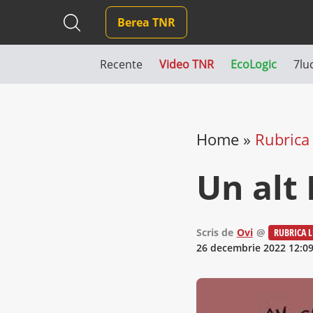
Berea TNR
Recente
Video TNR
EcoLogic
7lu
Home
»
Rubrica 
Un alt
Scris de
Ovi
@
RUBRICA L
26 decembrie 2022 12:0