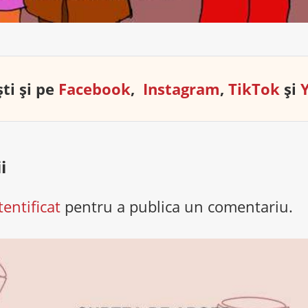
ti și pe
Facebook
,
Instagram
,
TikTok
și
i
tentificat
pentru a publica un comentariu.