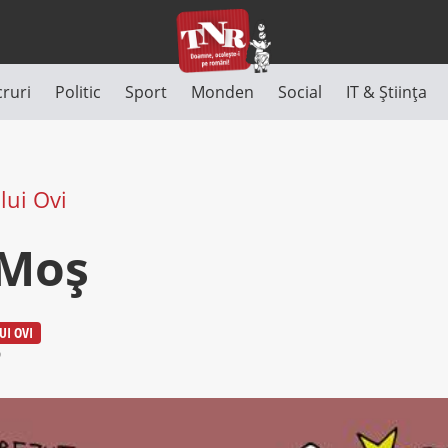
cruri
Politic
Sport
Monden
Social
IT & Știința
lui Ovi
 Moș
UI OVI
9