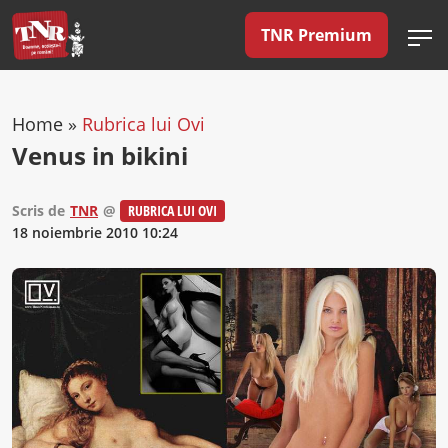
TNR Premium
Home
»
Rubrica lui Ovi
Venus in bikini
Scris de
TNR
@
RUBRICA LUI OVI
18 noiembrie 2010 10:24