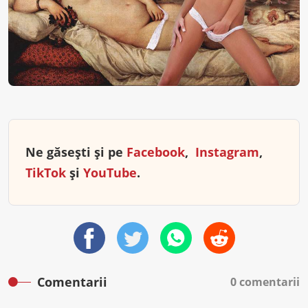
Ne găsești și pe
Facebook
,
Instagram
,
TikTok
și
YouTube
.
Comentarii
0 comentarii