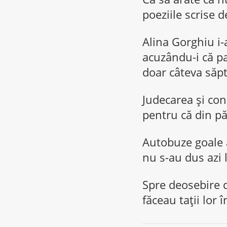
poeziile scrise de
Alina Gorghiu i-a
acuzându-i că pa
doar câteva săp
Judecarea şi con
pentru că din p
Autobuze goale az
nu s-au dus azi l
Spre deosebire de
făceau taţii lor 