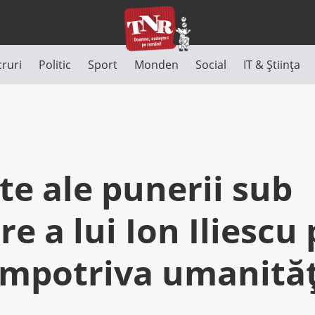
cruri
Politic
Sport
Monden
Social
IT & Știința
te ale punerii sub
re a lui Ion Iliescu
împotriva umanităţ