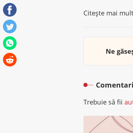
Citește mai mul
Ne găseș
Comentari
Trebuie să fii
au