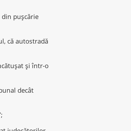
i din puşcărie
nul, că autostradă
cătușat și într-o
ibunal decât
;
t judecătorilor