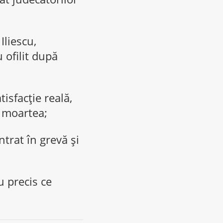
Iliescu,
 ofilit după
isfacţie reală,
 moartea;
ntrat în grevă și
u precis ce