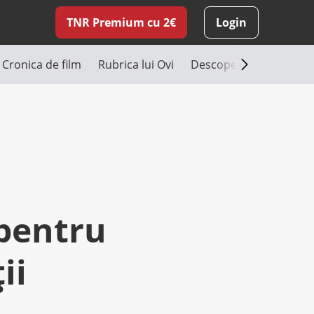
TNR Premium cu 2€
Login
Cronica de film
Rubrica lui Ovi
Descoperă România
 pentru
ii