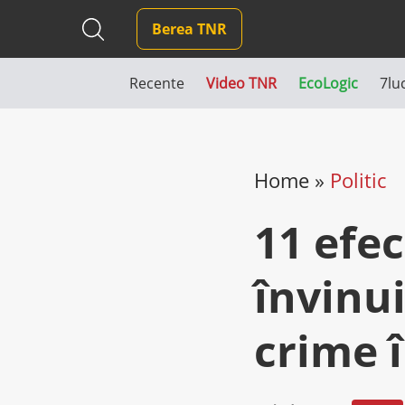
Berea TNR
Recente
Video TNR
EcoLogic
7lu
Home
»
Politic
11 efec
învinui
crime 