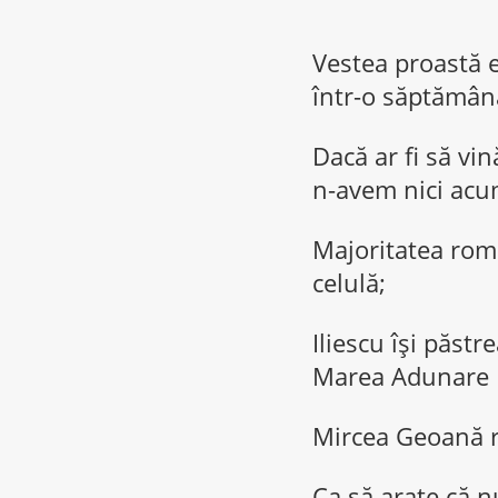
Vestea proastă e 
într-o săptămân
Dacă ar fi să vin
n-avem nici acu
Majoritatea româ
celulă;
Iliescu îşi păst
Marea Adunare 
Mircea Geoană râ
Ca să arate că n