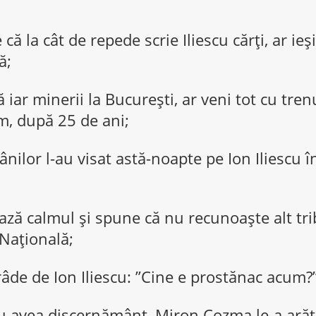
că la cât de repede scrie Iliescu cărţi, ar ieş
ă;
ă iar minerii la Bucureşti, ar veni tot cu tre
m, după 25 de ani;
nilor l-au visat astă-noapte pe Ion Iliescu în
rează calmul şi spune că nu recunoaşte alt tr
Naţională;
de de Ion Iliescu: ”Cine e prostănac acum?”
u avea discernământ, Miron Cozma le-a arăta