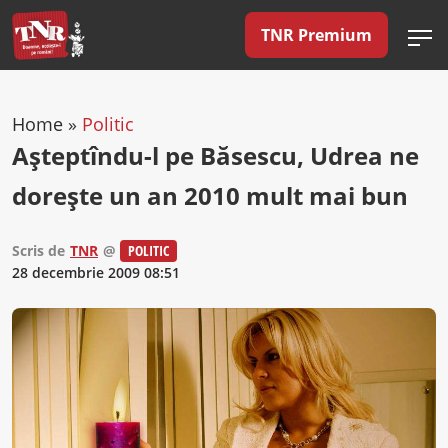
TNR Premium
Home
»
Politic
Aşteptîndu-l pe Băsescu, Udrea ne
doreşte un an 2010 mult mai bun
Scris de
TNR
@
POLITIC
28 decembrie 2009 08:51