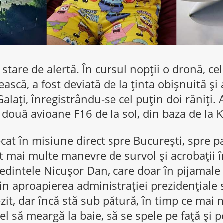
stare de alertă. În cursul nopții o dronă, ce
scă, a fost deviată de la ținta obișnuită și 
Galați, înregistrându-se cel puțin doi răniț
t două avioane F16 de la sol, din baza de la 
cat în misiune direct spre București, spre pa
 mai multe manevre de survol și acrobații î
ședintele Nicușor Dan, care doar în pijamale 
in aproapierea administrației prezidențiale 
rezit, dar încă stă sub pătură, în timp ce mai m
el să meargă la baie, să se spele pe față și pe