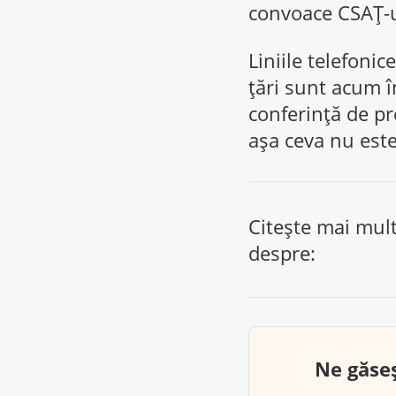
convoace CSAȚ-u
Liniile telefonic
țări sunt acum î
conferință de pr
așa ceva nu este
Citește mai mul
despre:
Ne găseș