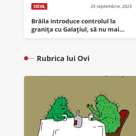
SOCIAL
29 septembrie, 2023
Brăila introduce controlul la
granița cu Galațiul, să nu mai
intre toți cerșetorii pe-acolo
Rubrica lui Ovi