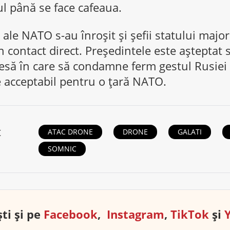
l până se face cafeaua.
e ale NATO s-au înroșit și șefii statului maj
n contact direct. Președintele este așteptat 
esă în care să condamne ferm gestul Rusiei 
 acceptabil pentru o țară NATO.
t
ATAC DRONE
DRONE
GALATI
SOMNIC
ti și pe
Facebook
,
Instagram
,
TikTok
și