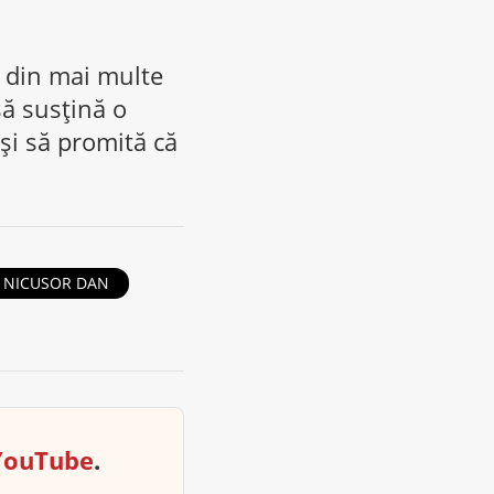
or din mai multe
să susțină o
și să promită că
NICUSOR DAN
YouTube
.