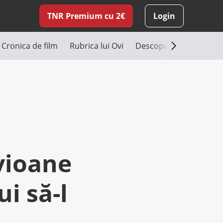
TNR Premium cu 2€
Login
Cronica de film
Rubrica lui Ovi
Descoperă România
vioane
i să-l