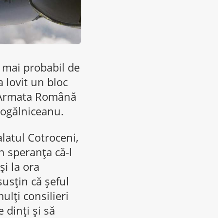
l mai probabil de
a lovit un bloc
i. Armata Română
Kogălniceanu.
latul Cotroceni,
n speranța că-l
și la ora
susțin că șeful
ulți consilieri
 dinți și să