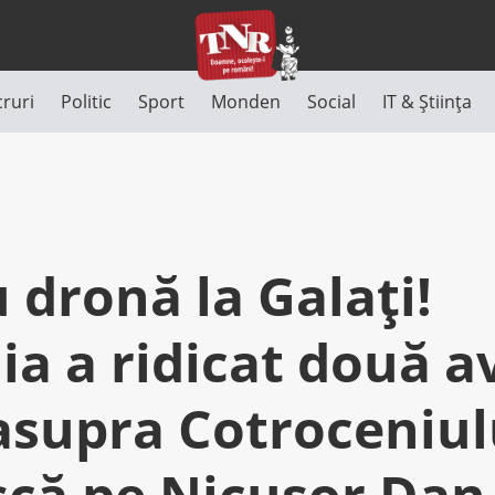
cruri
Politic
Sport
Monden
Social
IT & Știința
 dronă la Galați!
a a ridicat două a
asupra Cotroceniulu
scă pe Nicușor Dan