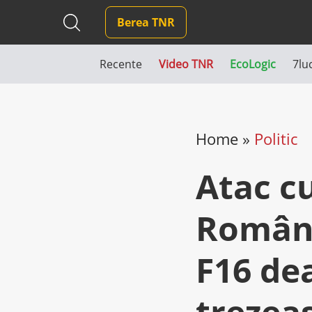
Berea TNR
Recente
Video TNR
EcoLogic
7lu
Home
»
Politic
Atac cu
Români
F16 de
trezea