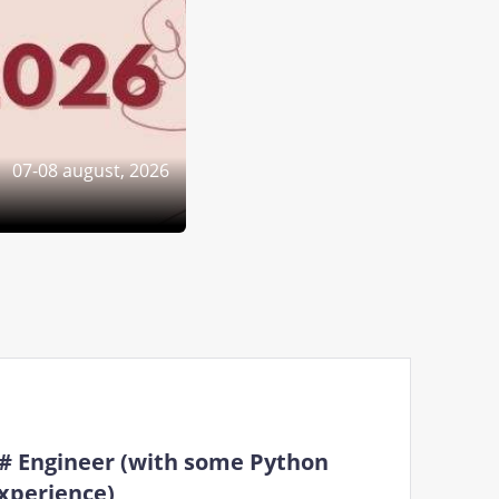
07-08 august, 2026
# Engineer (with some Python
xperience)