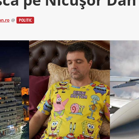
n.ro
@
POLITIC