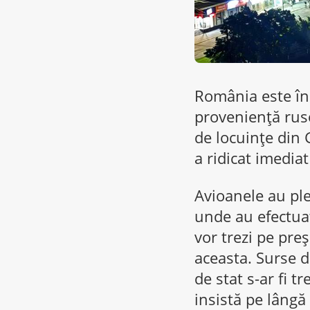
România este în 
proveniență rusea
de locuințe din 
a ridicat imedia
Avioanele au ple
unde au efectuat
vor trezi pe pre
aceasta. Surse d
de stat s-ar fi t
insistă pe lângă 