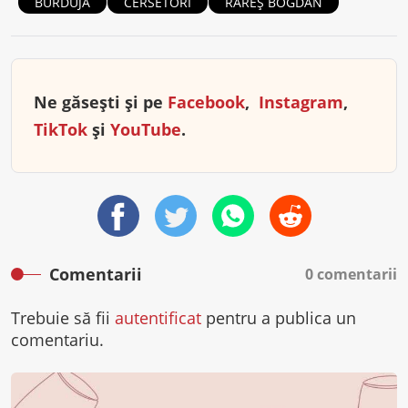
BURDUJA
CERSETORI
RAREŞ BOGDAN
Ne găsești și pe
Facebook
,
Instagram
,
TikTok
și
YouTube
.
Comentarii
0 comentarii
Trebuie să fii
autentificat
pentru a publica un
comentariu.