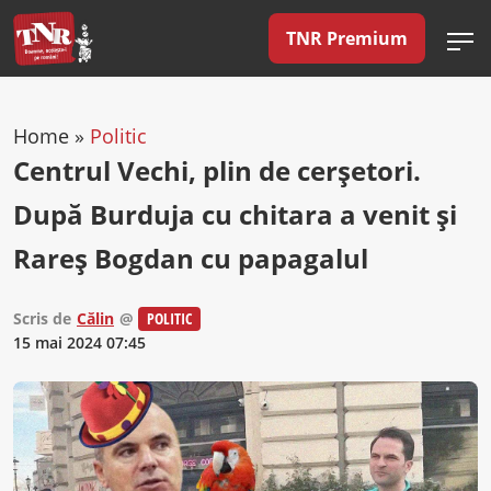
TNR Premium
Home
»
Politic
Centrul Vechi, plin de cerşetori.
După Burduja cu chitara a venit şi
Rareş Bogdan cu papagalul
Scris de
Călin
@
POLITIC
15 mai 2024 07:45