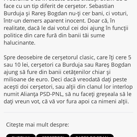
face cu un tip diferit de cerșetor. Sebastian
Burduja și Rareș Bogdan nu-ți cer bani, ci voturi,
într-un demers aparent inocent. Doar că, în
realitate, dacă le dai votul cei doi ajung în funcții
politice din care fură din banii tăi sume
halucinante.
Spre deosebire de cerșetorul clasic, care îți cere 5
sau 10 lei, cerșetori ca Burduja sau Rareș Bogdan
ajung să fure din banii cetățenilor chiar și
milioane de euro. Deci dacă vreodată dați peste
acești doi cerșetori, sau alții din clanul lor interlop
numit Alianța PSD-PNL, să nu faceți greșeala să le
dați vreun vot, că vă vor fura apoi ca nimeni alții.
Citește mai mult despre: