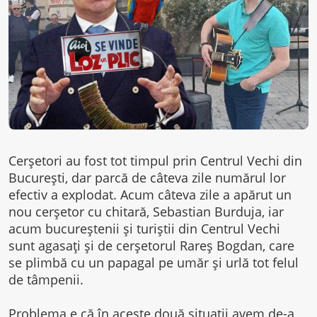
Cerșetori au fost tot timpul prin Centrul Vechi din
București, dar parcă de câteva zile numărul lor
efectiv a explodat. Acum câteva zile a apărut un
nou cerșetor cu chitară, Sebastian Burduja, iar
acum bucureștenii și turiștii din Centrul Vechi
sunt agasați și de cerșetorul Rareș Bogdan, care
se plimbă cu un papagal pe umăr și urlă tot felul
de tâmpenii.
Problema e că în aceste două situații avem de-a