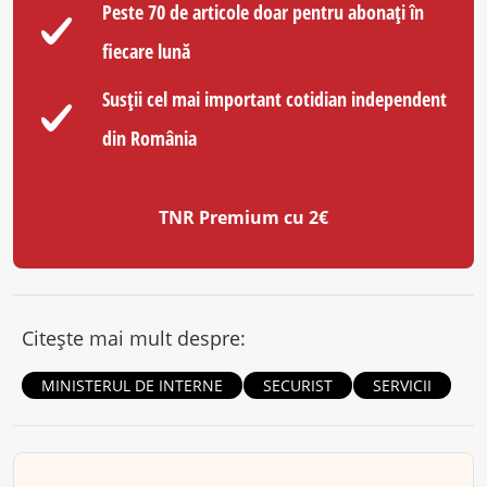
Peste 70 de articole doar pentru abonați în
fiecare lună
Susții cel mai important cotidian independent
din România
TNR Premium cu 2€
Citește mai mult despre:
MINISTERUL DE INTERNE
SECURIST
SERVICII