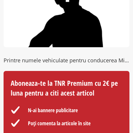
Printre numele vehiculate pentru conducerea Ministerului de Interne în viitorul guvern Tomac se numărăr și un personaj mai puțin cunoscut…
Aboneaza-te la TNR Premium cu 2€ pe
luna pentru a citi acest articol
N-ai bannere publicitare
Poți comenta la articole în site