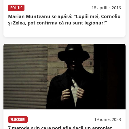
POLITIC
18 aprilie, 2016
Marian Munteanu se apără: “Copiii mei, Corneliu
şi Zelea, pot confirma că nu sunt legionar!”
7LUCRURI
19 iunie, 2023
7 metode prin care poți afla dacă un apropiat