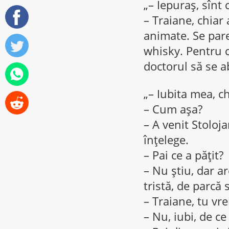
„– Iepuraş, sînt 
– Traiane, chiar
animate. Se pare 
whisky. Pentru c
doctorul să se a
„– Iubita mea, c
– Cum aşa?
– A venit Stoloja
înţelege.
– Pai ce a păţit?
– Nu ştiu, dar a
tristă, de parcă 
– Traiane, tu vre
– Nu, iubi, de ce