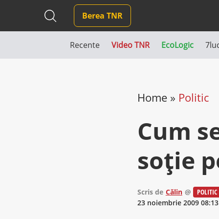
Berea TNR
Recente
Video TNR
EcoLogic
7lu
Home
»
Politic
Cum se
soţie p
Scris de
Călin
@
POLITIC
23 noiembrie 2009 08:13