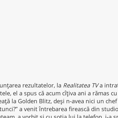
nţarea rezultatelor, la
Realitatea TV
a intrat
altele, el a spus că acum cîţiva ani a rămas c
aţă la Golden Blitz, deşi n-avea nici un chef 
atunci?” a venit întrebarea firească din stud
eam, a vorbit şi cu soţia lui la telefon, i-a 