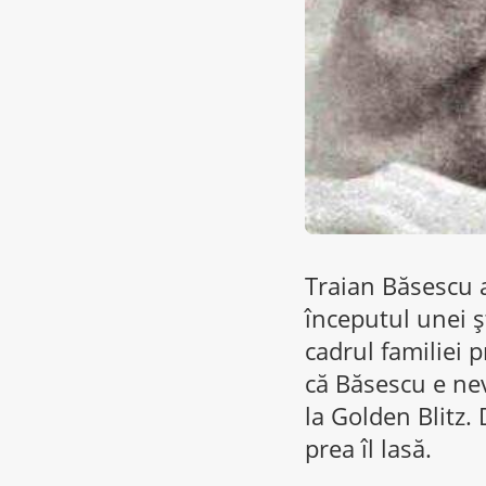
Traian Băsescu a
începutul unei ş
cadrul familiei 
că Băsescu e nev
la Golden Blitz. 
prea îl lasă.