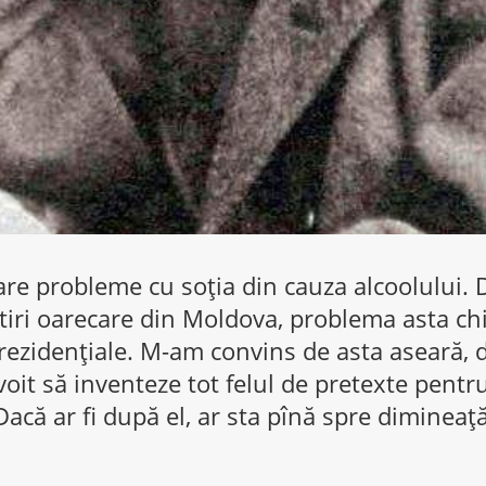
re probleme cu soţia din cauza alcoolului. 
tiri oarecare din Moldova, problema asta chi
prezidenţiale. M-am convins de asta aseară, 
oit să inventeze tot felul de pretexte pentru 
Dacă ar fi după el, ar sta pînă spre dimineaţ