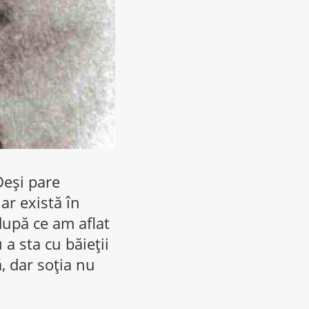
Deşi pare
ar există în
după ce am aflat
a sta cu băieţii
ă, dar soţia nu