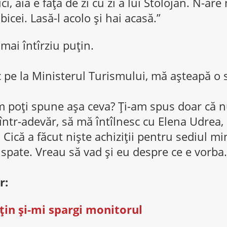
ci, aia e faţa de zi cu zi a lui Stolojan. N-are 
bicei. Lasă-l acolo şi hai acasă.”
ai întîrziu puţin.
c pe la Ministerul Turismului, mă aşteapă o 
um poţi spune aşa ceva? Ţi-am spus doar că n
într-adevăr, să mă întîlnesc cu Elena Udrea,
 Cică a făcut nişte achiziţii pentru sediul mi
spate. Vreau să vad şi eu despre ce e vorba.
r:
ţin şi-mi spargi monitorul