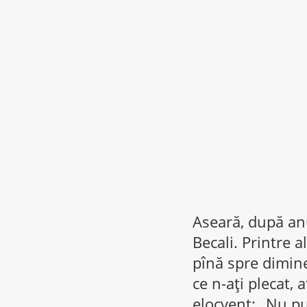
Aseară, după anu
Becali. Printre 
pînă spre dimine
ce n-aţi plecat, 
elocvent: „Nu put