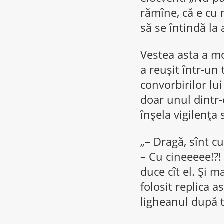
rămîne, că e cu m
să se întindă la 
Vestea asta a mo
a reuşit într-u
convorbirilor lui
doar unul dintr-
înşela vigilenţa 
„– Dragă, sînt c
– Cu cineeeee!?! 
duce cît el. Şi 
folosit replica 
ligheanul după t