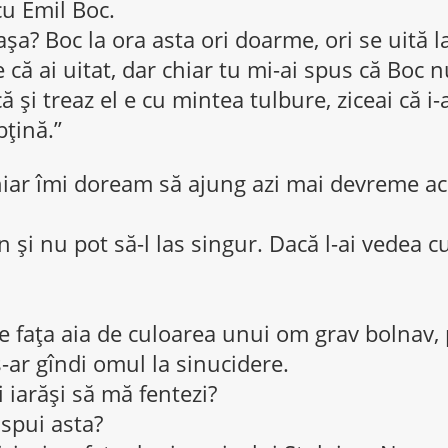
cu Emil Boc.
 aşa? Boc la ora asta ori doarme, ori se uită 
că ai uitat, dar chiar tu mi-ai spus că Boc n
ă şi treaz el e cu mintea tulbure, ziceai că 
bţină.”
hiar îmi doream să ajung azi mai devreme ac
n şi nu pot să-l las singur. Dacă l-ai vedea 
re faţa aia de culoarea unui om grav bolnav,
s-ar gîndi omul la sinucidere.
i iarăşi să mă fentezi?
 spui asta?