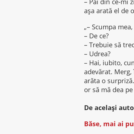
– Pai din ce-mi zi
aşa arată el de o
„– Scumpa mea, m
– De ce?
– Trebuie să tre
– Udrea?
– Hai, iubito, c
adevărat. Merg, 
arăta o surpriză.
or să mă dea pe 
De acelaşi auto
Băse, mai ai pu