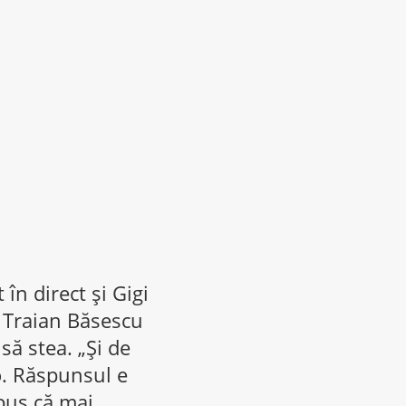
 în direct şi Gigi
u Traian Băsescu
să stea. „Şi de
io. Răspunsul e
spus că mai