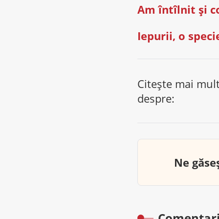
Am întîlnit şi c
Iepurii, o speci
Citește mai mul
despre:
Ne găseș
Comentari