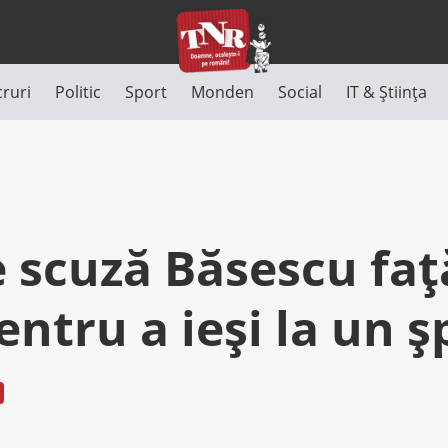
cruri
Politic
Sport
Monden
Social
IT & Știința
 scuză Băsescu faţ
entru a ieşi la un ş