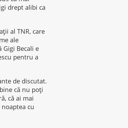
gi drept alibi ca
ţii al TNR, care
ame ale
 Gigi Becali e
sescu pentru a
ante de discutat.
 bine că nu poţi
ă, că ai mai
ă noaptea cu