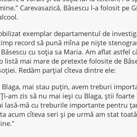
ine.” Carevasazică, Băsescu l-a folosit pe Gi
alcool.
bilizat exemplar departamentul de investiga
n timp record să pună mîna pe nişte stenogr
 Băsescu cu soţia sa Maria. Am aflat astfel că
o listă mai mare de pretexte folosite de Bă
soţiei. Redăm parţial cîteva dintre ele:
u Blaga, mai stau puţin, avem treburi import
Ţi-am zis să nu mai ieşi cu Blaga, ştii foarte
mai lasă-mă cu treburile importante pentru ţar
asta acum cîteva seri şi pe urmă am stat toat
ine.”