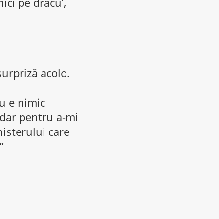
nici pe dracu’,
surpriză acolo.
u e nimic
 dar pentru a-mi
nisterului care
”