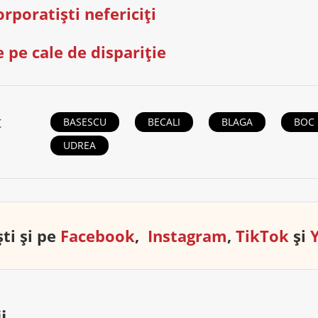
orporatişti nefericiţi
e pe cale de dispariţie
t
BASESCU
BECALI
BLAGA
BOC
UDREA
ti și pe
Facebook
,
Instagram
,
TikTok
și
i