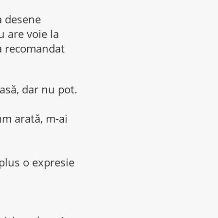
la desene
u are voie la
i-a recomandat
asă, dar nu pot.
cum arată, m-ai
 plus o expresie