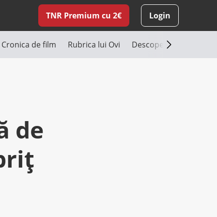
TNR Premium cu 2€
Login
Cronica de film
Rubrica lui Ovi
Descoperă România
ă de
priţ