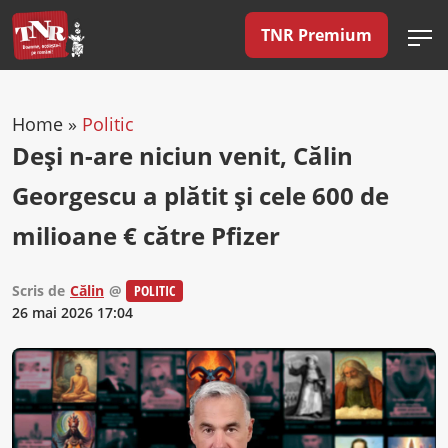
TNR Premium
Home
»
Politic
Deși n-are niciun venit, Călin
Georgescu a plătit și cele 600 de
milioane € către Pfizer
Scris de
Călin
@
POLITIC
26 mai 2026 17:04