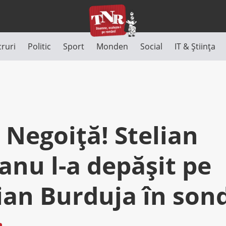
cruri
Politic
Sport
Monden
Social
IT & Știința
 Negoiţă! Stelian
anu l-a depăşit pe
ian Burduja în son