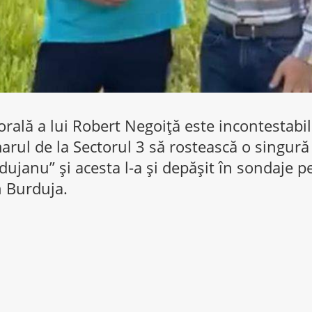
orală a lui Robert Negoiță este incontestabil
marul de la Sectorul 3 să rostească o singură
ujanu” și acesta l-a și depășit în sondaje p
n Burduja.