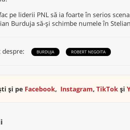
fac pe liderii PNL să ia foarte în serios scenar
tian Burduja să-și schimbe numele în Stelia
t despre:
BURDUJA
ROBERT NEGOITA
ti și pe
Facebook
,
Instagram
,
TikTok
și
i