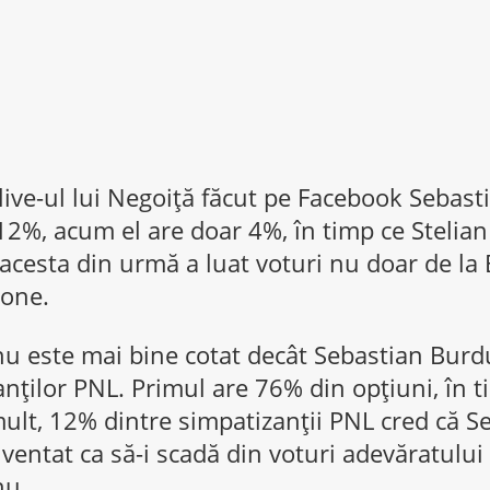
live-ul lui Negoiță făcut pe Facebook Sebas
12%, acum el are doar 4%, în timp ce Stelia
acesta din urmă a luat voturi nu doar de la B
done.
u este mai bine cotat decât Sebastian Burduj
nților PNL. Primul are 76% din opțiuni, în t
ult, 12% dintre simpatizanții PNL cred că S
entat ca să-i scadă din voturi adevăratului 
nu.