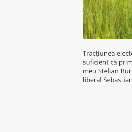
Tracțiunea elect
suficient ca pri
meu Stelian Burd
liberal Sebastia