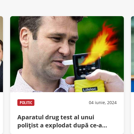
POLITIC
04 iunie, 2024
Aparatul drug test al unui
polițist a explodat după ce-a
suflat Negoiță în el