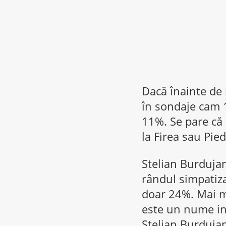
Dacă înainte de 
în sondaje cam 
11%. Se pare că 
la Firea sau Pie
Stelian Burdujan
rândul simpatiza
doar 24%. Mai m
este un nume inv
Stelian Burduja