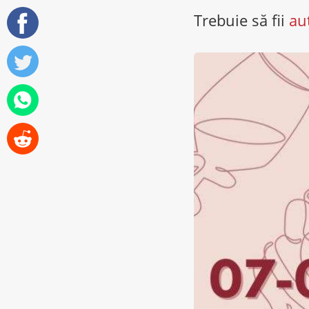
Trebuie să fii
au