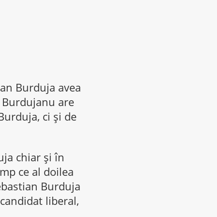
tian Burduja avea
n Burdujanu are
urduja, ci și de
a chiar și în
imp ce al doilea
ebastian Burduja
candidat liberal,