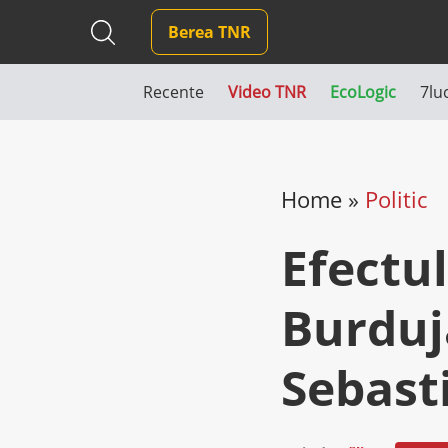
Berea TNR
Recente
Video TNR
EcoLogic
7lu
Home
»
Politic
Efectul
Burduj
Sebast