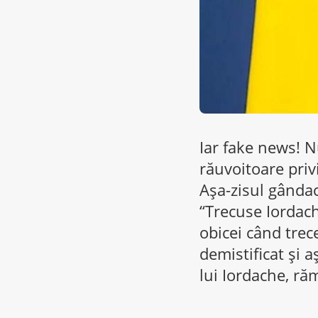
Iar fake news! 
răuvoitoare privi
Aşa-zisul gânda
“Trecuse Iordach
obicei când trece
demistificat şi a
lui Iordache, ră