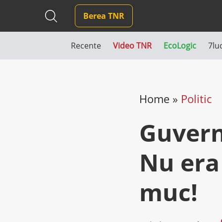
Berea TNR
Recente
Video TNR
EcoLogic
7lu
Home
»
Politic
Guvern
Nu era
muc!