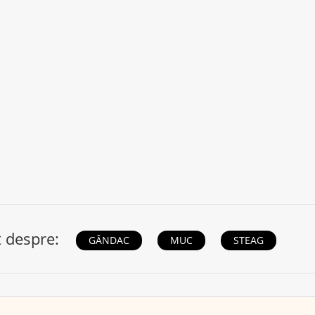
t despre:
GÂNDAC
MUC
STEAG