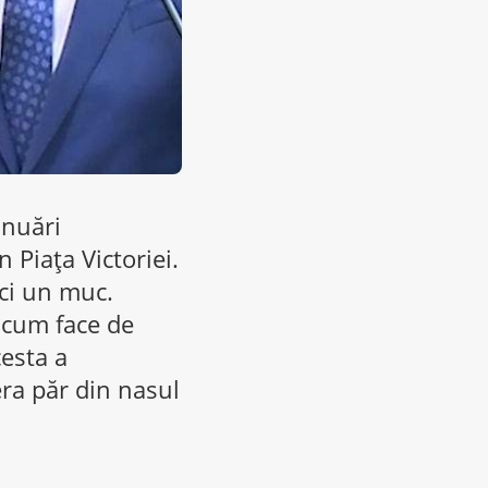
inuări
 Piaţa Victoriei.
ci un muc.
 cum face de
cesta a
era păr din nasul