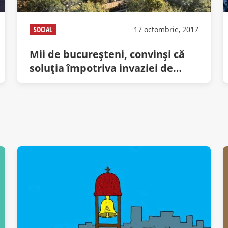
SOCIAL
17 octombrie, 2017
Mii de bucureşteni, convinşi că
soluţia împotriva invaziei de
gândaci puturoşi e să pută ei mai
tare