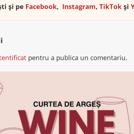
ti și pe
Facebook
,
Instagram
,
TikTok
și
i
tentificat
pentru a publica un comentariu.