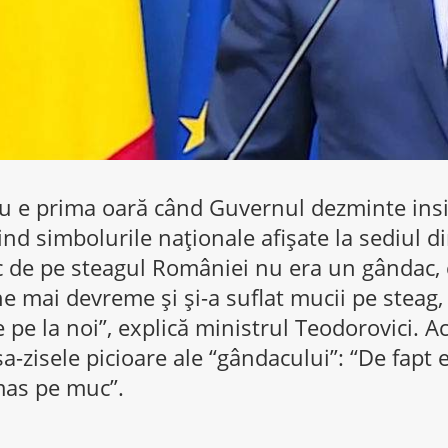
Nu e prima oară când Guvernul dezminte ins
nd simbolurile naţionale afişate la sediul din
c de pe steagul României nu era un gândac, 
e mai devreme şi şi-a suflat mucii pe steag,
 pe la noi”, explică ministrul Teodorovici. A
şa-zisele picioare ale “gândacului”: “De fapt 
mas pe muc”.