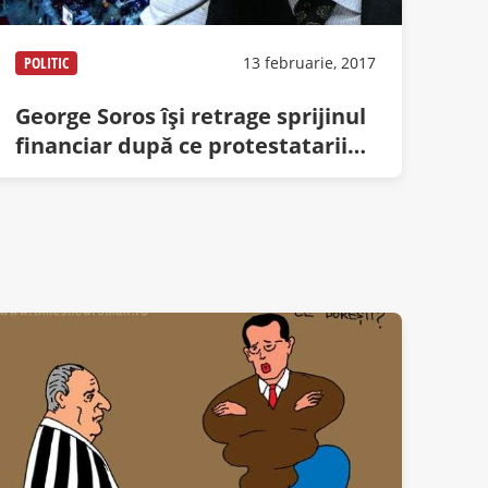
POLITIC
13 februarie, 2017
George Soros îşi retrage sprijinul
financiar după ce protestatarii
au greşit complet steagul
Ungariei