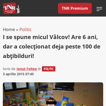
TNR Premium
Home
»
Politic
I se spune micul Vâlcov! Are 6 ani,
dar a colecţionat deja peste 100 de
abţibilduri!
Scris de
Ionuț Foltea
@
POLITIC
3 aprilie 2015 07:45