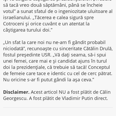
să tacă vreo două săptămâni, până se încheie
votul” a sunat sfatul de o ingeniozitate uluitoare al
israelianului. „Tăcerea e calea sigură spre
Cotroceni și orice cuvânt e un atentat la
câștigarea turului doi.”
„Un sfat la care noi nu ne-am fi gândit probabil
niciodată”, recunoaște cu sinceritate Cătălin Drulă,
fostul președinte USR. „Vă dați seama, să-i spui
unei femei, care mai e și candidat ajuns în turul
doi la prezidențiale, că trebuie să tacă! Conceptul
de femeie care tace e identic cu cel de cerc pătrat.
Nu oricine s-ar fi putut gândi la așa ceva.”
Disclaimer.
Acest articol NU a fost plătit de Călin
Georgescu. A fost plătit de Vladimir Putin direct.