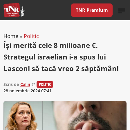
TNR Premium
Home
»
Politic
Își merită cele 8 milioane €.
Strategul israelian i-a spus lui
Lasconi să tacă vreo 2 săptămâni
Scris de
Călin
@
POLITIC
28 noiembrie 2024 07:41