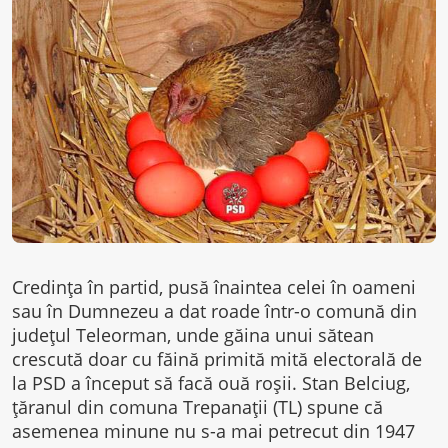
Credința în partid, pusă înaintea celei în oameni
sau în Dumnezeu a dat roade într-o comună din
județul Teleorman, unde găina unui sătean
crescută doar cu făină primită mită electorală de
la PSD a început să facă ouă roșii. Stan Belciug,
țăranul din comuna Trepanații (TL) spune că
asemenea minune nu s-a mai petrecut din 1947