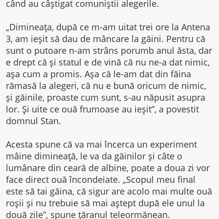
când au câștigat comuniștii alegerile.
„Dimineața, după ce m-am uitat trei ore la Antena
3, am ieșit să dau de mâncare la găini. Pentru că
sunt o putoare n-am strâns porumb anul ăsta, dar
e drept că și statul e de vină că nu ne-a dat nimic,
așa cum a promis. Așa că le-am dat din făina
rămasă la alegeri, că nu e bună oricum de nimic,
și găinile, proaste cum sunt, s-au năpusit asupra
lor. Și uite ce ouă frumoase au ieșit”, a povestit
domnul Stan.
Acesta spune că va mai încerca un experiment
mâine dimineață, le va da găinilor și câte o
lumânare din ceară de albine, poate a doua zi vor
face direct ouă încondeiate. „Scopul meu final
este să tai găina, că sigur are acolo mai multe ouă
roșii și nu trebuie să mai aștept după ele unul la
două zile”, spune țăranul teleormănean.