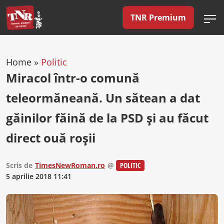
TNR Premium
Home
»
Politic
Miracol într-o comună
teleormăneană. Un sătean a dat
găinilor făină de la PSD şi au făcut
direct ouă roșii
Scris de
TimesNewRoman.ro
@
POLITIC
5 aprilie 2018 11:41