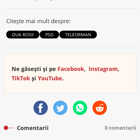
Citește mai mult despre:
OUA ROSII
PSD
TELEORMAN
Ne găsești și pe
Facebook
,
Instagram
,
TikTok
și
YouTube
.
Comentarii
0 comentarii