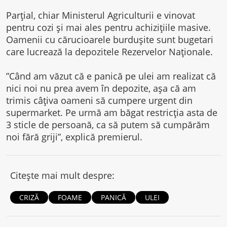
Parțial, chiar Ministerul Agriculturii e vinovat
pentru cozi și mai ales pentru achizițiile masive.
Oamenii cu cărucioarele burdușite sunt bugetari
care lucrează la depozitele Rezervelor Naționale.
”Când am văzut că e panică pe ulei am realizat că
nici noi nu prea avem în depozite, așa că am
trimis câțiva oameni să cumpere urgent din
supermarket. Pe urmă am băgat restricția asta de
3 sticle de persoană, ca să putem să cumpărăm
noi fără griji”, explică premierul.
Citește mai mult despre:
CRIZĂ
FOAME
PANICĂ
ULEI