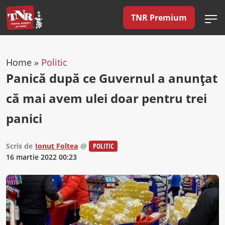
TNR Premium
Home
»
Politic
Panică după ce Guvernul a anunțat
că mai avem ulei doar pentru trei
panici
Scris de
Ionuț Foltea
@
POLITIC
16 martie 2022 00:23