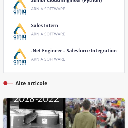
Senior Cloud Engineer (Python)
ARNIA SOFTWARE
Sales Intern
ARNIA SOFTWARE
.Net Engineer – Salesforce Integration
ARNIA SOFTWARE
Alte articole