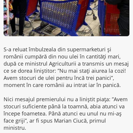
S-a reluat îmbulzeala din supermarketuri și
românii cumpără din nou ulei în cantități mari,
după ce ministrul Agriculturii a transmis un mesaj
ce se dorea liniștitor: ”Nu mai stați aiurea la cozi!
Avem stocuri de ulei pentru încă trei panici”,
moment în care românii au intrat iar în panică.
Nici mesajul premierului nu a liniștit piața: ”Avem
stocuri suficiente până la toamnă, abia atunci va
începe foametea. Până atunci eu unul nu mi-aș
face griji”, ar fi spus Marian Ciucă, primul
ministru.