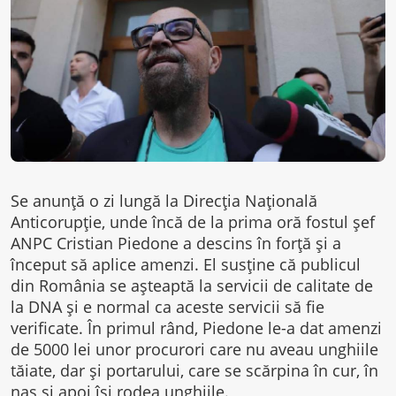
Se anunță o zi lungă la Direcția Națională
Anticorupție, unde încă de la prima oră fostul șef
ANPC Cristian Piedone a descins în forță și a
început să aplice amenzi. El susține că publicul
din România se așteaptă la servicii de calitate de
la DNA și e normal ca aceste servicii să fie
verificate. În primul rând, Piedone le-a dat amenzi
de 5000 lei unor procurori care nu aveau unghiile
tăiate, dar și portarului, care se scărpina în cur, în
nas și apoi își rodea unghiile.