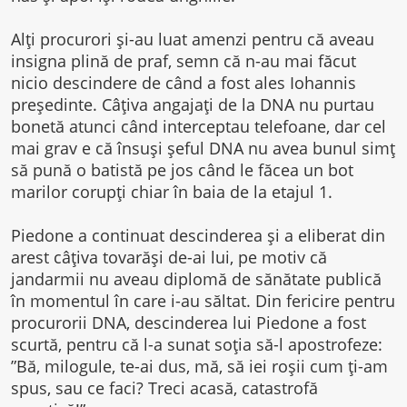
Alți procurori și-au luat amenzi pentru că aveau
insigna plină de praf, semn că n-au mai făcut
nicio descindere de când a fost ales Iohannis
președinte. Câțiva angajați de la DNA nu purtau
bonetă atunci când interceptau telefoane, dar cel
mai grav e că însuși șeful DNA nu avea bunul simț
să pună o batistă pe jos când le făcea un bot
marilor corupți chiar în baia de la etajul 1.
Piedone a continuat descinderea și a eliberat din
arest câțiva tovarăși de-ai lui, pe motiv că
jandarmii nu aveau diplomă de sănătate publică
în momentul în care i-au săltat. Din fericire pentru
procurorii DNA, descinderea lui Piedone a fost
scurtă, pentru că l-a sunat soția să-l apostrofeze:
”Bă, milogule, te-ai dus, mă, să iei roșii cum ți-am
spus, sau ce faci? Treci acasă, catastrofă