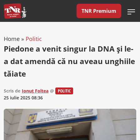
TNR Premium
Home
»
Politic
Piedone a venit singur la DNA și le-
a dat amendă că nu aveau unghiile
tăiate
Scris de
Ionuț Foltea
@
POLITIC
25 iulie 2025 08:36