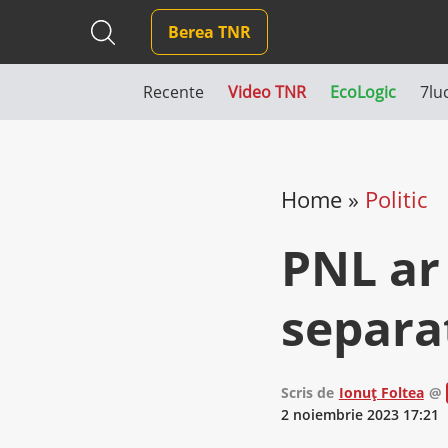
Berea TNR
Recente
Video TNR
EcoLogic
7lu
Home
»
Politic
PNL ar 
separat
Scris de
Ionuț Foltea
@
2 noiembrie 2023 17:21