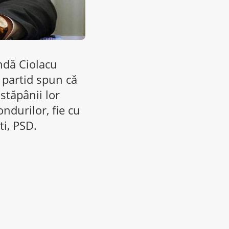
indă Ciolacu
n partid spun că
stăpânii lor
ondurilor, fie cu
ti, PSD.