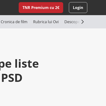
TNR Premium cu 2€
Login
Cronica de film
Rubrica lui Ovi
Descoperă România
e liste
e PSD