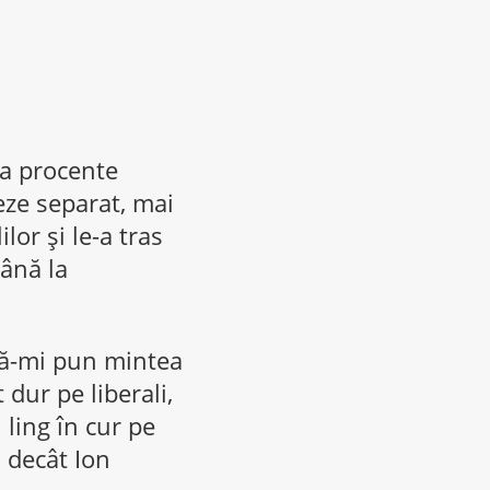
ia procente
deze separat, mai
lor și le-a tras
până la
acă-mi pun mintea
 dur pe liberali,
 ling în cur pe
 decât Ion