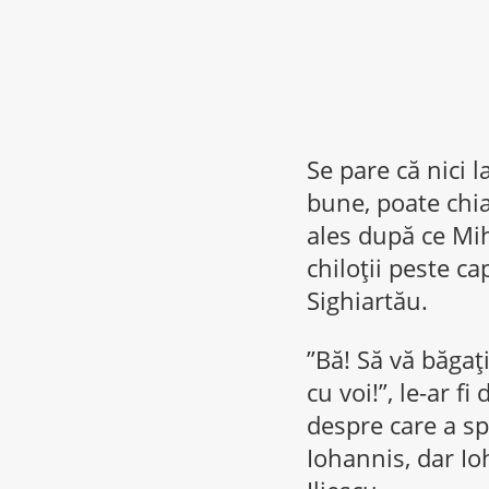
Se pare că nici 
bune, poate chiar
ales după ce Miha
chiloții peste c
Sighiartău.
”Bă! Să vă băgaț
cu voi!”, le-ar f
despre care a spu
Iohannis, dar Io