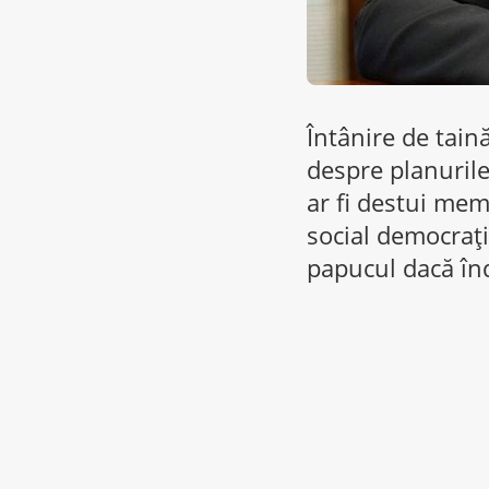
Întânire de taină
despre planurile
ar fi destui memb
social democrați 
papucul dacă înd