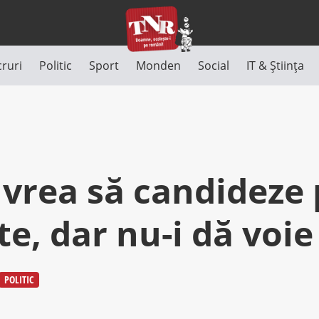
cruri
Politic
Sport
Monden
Social
IT & Știința
vrea să candideze p
e, dar nu-i dă voi
POLITIC