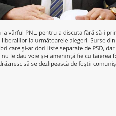
 la vârful PNL, pentru a discuta fără să-i pr
 liberalilor la următoarele alegeri. Surse di
ri care și-ar dori liste separate de PSD, dar 
nu le dau voie și-i amenință fie cu tăierea f
răznesc să se dezlipească de foștii comuniș