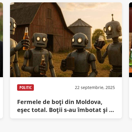
POLITIC
22 septembrie, 2025
Fermele de boţi din Moldova,
eşec total. Boţii s-au îmbotat şi s-
au luat la botaie