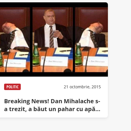
POLITIC
21 octombrie, 2015
Breaking News! Dan Mihalache s-
a trezit, a băut un pahar cu apă,
după care s-a culcat la loc