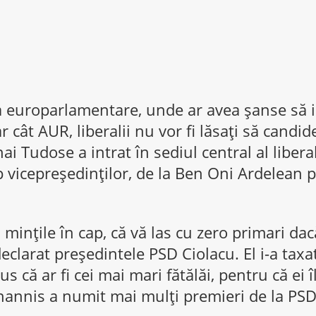
la europarlamentare, unde ar avea șanse să 
 cât AUR, liberalii nu vor fi lăsați să candi
i Tudose a intrat în sediul central al liberali
ap vicepreședinților, de la Ben Oni Ardelean 
i mințile în cap, că vă las cu zero primari d
i declarat președintele PSD Ciolacu. El i-a taxat
s că ar fi cei mai mari fătălăi, pentru că ei îl
hannis a numit mai mulți premieri de la PSD