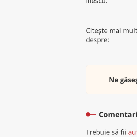
Iliescu.
Citește mai mul
despre:
Ne găseș
Comentari
Trebuie să fii
au