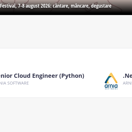
Festival, 7-8 august 2026: cântare, mâncare, degustare
nior Cloud Engineer (Python)
.Ne
NIA SOFTWARE
ARN