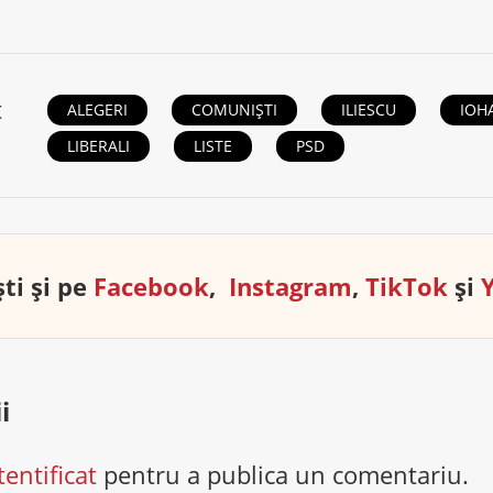
t
ALEGERI
COMUNIȘTI
ILIESCU
IOH
LIBERALI
LISTE
PSD
ti și pe
Facebook
,
Instagram
,
TikTok
și
i
tentificat
pentru a publica un comentariu.