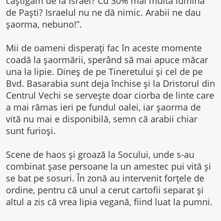
câştigăm de la Israel? Cu 30% mai multă lumină
de Paşti? Israelul nu ne dă nimic. Arabii ne dau
şaorma, nebuno!”.
Mii de oameni disperaţi fac în aceste momente
coadă la şaormării, sperând să mai apuce măcar
una la lipie. Dineş de pe Tineretului şi cel de pe
Bvd. Basarabia sunt deja închise şi la Dristorul din
Centrul Vechi se serveşte doar ciorba de linte care
a mai rămas ieri pe fundul oalei, iar şaorma de
vită nu mai e disponibilă, semn că arabii chiar
sunt furioşi.
Scene de haos şi groază la Socului, unde s-au
combinat şase persoane la un amestec pui vită şi
se bat pe sosuri. În zonă au intervenit forţele de
ordine, pentru că unul a cerut cartofii separat şi
altul a zis că vrea lipia vegană, fiind luat la pumni.