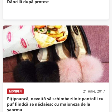
Dăncilă după protest
MONDEN
21 iulie, 2017
Piţipoancă, nevoită să schimbe zilnic pantofii cu
puf fiindcă se năclăiesc cu maioneză de la
şaorma