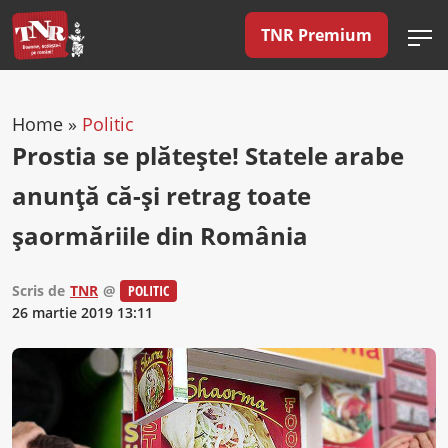
TNR Premium
Home
»
Politic
Prostia se plăteşte! Statele arabe
anunţă că-şi retrag toate
şaormăriile din România
Scris de
TNR
@
POLITIC
26 martie 2019 13:11