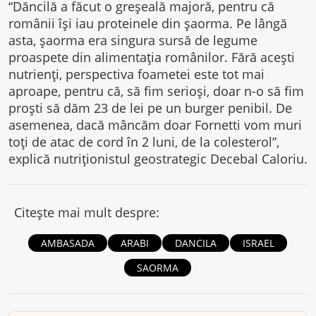
“Dăncilă a făcut o greşeală majoră, pentru că
românii îşi iau proteinele din şaorma. Pe lângă
asta, şaorma era singura sursă de legume
proaspete din alimentaţia românilor. Fără aceşti
nutrienţi, perspectiva foametei este tot mai
aproape, pentru că, să fim serioşi, doar n-o să fim
proşti să dăm 23 de lei pe un burger penibil. De
asemenea, dacă mâncăm doar Fornetti vom muri
toţi de atac de cord în 2 luni, de la colesterol”,
explică nutriţionistul geostrategic Decebal Caloriu.
Citește mai mult despre:
AMBASADA
ARABI
DANCILA
ISRAEL
SAORMA