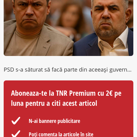
PSD s-a săturat să facă parte din aceeași guvernare cu USR. „De data aceasta au mers prea departe, au atentat…
Aboneaza-te la TNR Premium cu 2€ pe
luna pentru a citi acest articol
N-ai bannere publicitare
Poți comenta la articole în site