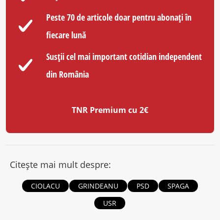
Peste 70 de articole doar pentru abonați în
fiecare lună
Susții cel mai important cotidian independent
din România
TNR Premium cu 2€
Citește mai mult despre:
CIOLACU
GRINDEANU
PSD
SPAGA
USR