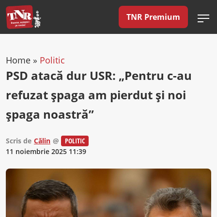
TNR Premium
Home
»
Politic
PSD atacă dur USR: „Pentru c-au
refuzat șpaga am pierdut și noi
șpaga noastră”
Scris de
Călin
@
POLITIC
11 noiembrie 2025 11:39