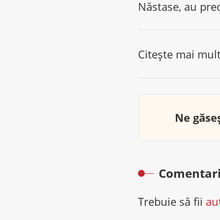
Năstase, au preci
Citește mai mul
Ne găseș
Comentari
Trebuie să fii
au