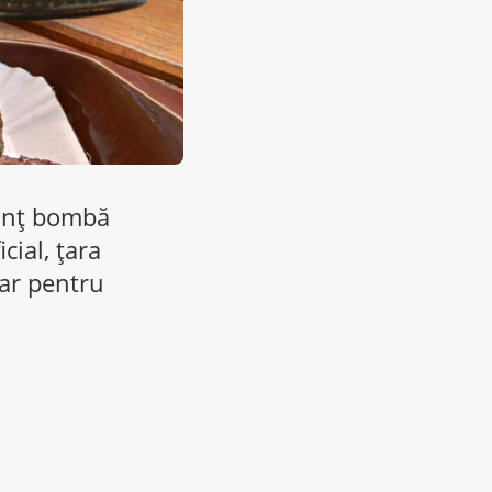
nunţ bombă
cial, ţara
oar pentru