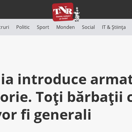
cruri
Politic
Sport
Monden
Social
IT & Știința
a introduce arma
orie. Toți bărbații 
or fi generali