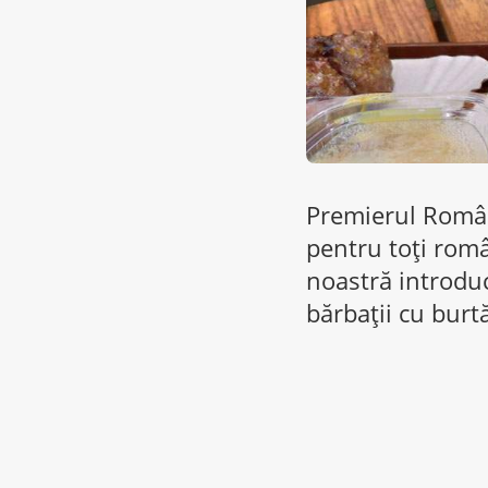
Premierul Român
pentru toţi român
noastră introduc
bărbaţii cu burtă