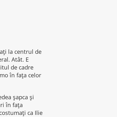
ţi la centrul de
ral. Atât. E
itul de cadre
umo în faţa celor
redea şapca şi
i în faţa
costumaţi ca Ilie