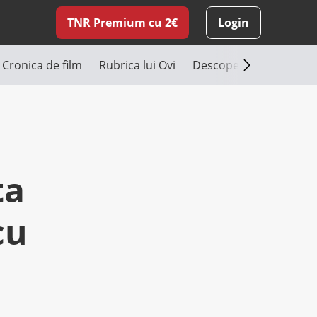
TNR Premium cu 2€
Login
Cronica de film
Rubrica lui Ovi
Descoperă România
ta
cu