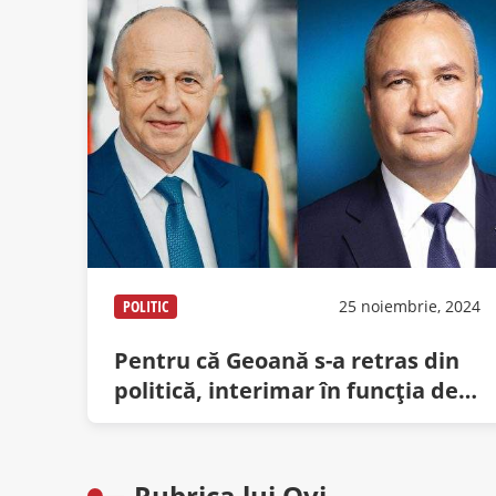
POLITIC
25 noiembrie, 2024
Pentru că Geoană s-a retras din
politică, interimar în funcția de
prostănac a fost numit Ciucă
Rubrica lui Ovi