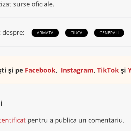
zat surse oficiale.
t despre:
ARMATA
CIUCA
GENERALI
ti și pe
Facebook
,
Instagram
,
TikTok
și
i
tentificat
pentru a publica un comentariu.