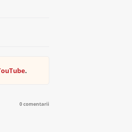
YouTube
.
0 comentarii