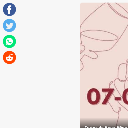
Curtea de Argeş Wine 