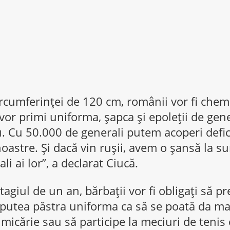
ircumferinţei de 120 cm, românii vor fi chema
vor primi uniforma, şapca şi epoleţii de gene
. Cu 50.000 de generali putem acoperi defic
 noastre. Şi dacă vin ruşii, avem o şansă la s
i ai lor”, a declarat Ciucă.
agiul de un an, bărbaţii vor fi obligaţi să p
r putea păstra uniforma ca să se poată da mar
 micărie sau să participe la meciuri de tenis 