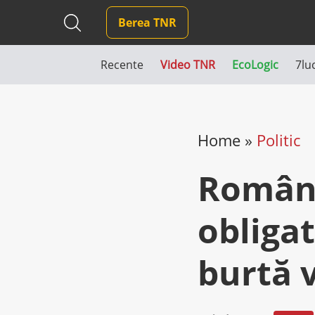
Berea TNR
Recente
Video TNR
EcoLogic
7lu
Home
»
Politic
Români
obligat
burtă v