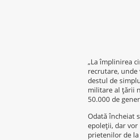
„La împlinirea c
recrutare, unde 
destul de simplu
militare al ţării
50.000 de general
Odată încheiat st
epoleţii, dar vo
prietenilor de la