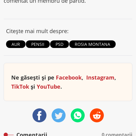
comentat un membru de partid.
Citește mai mult despre:
AUR
PENSII
PSD
ROSIA MONTANA
Ne găsești și pe
Facebook
,
Instagram
,
TikTok
și
YouTube
.
Comentarii
0 comentarii