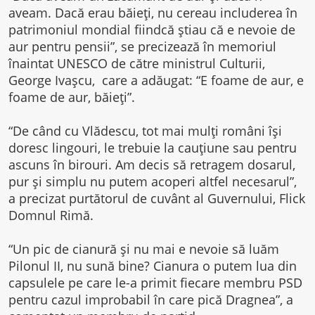
aveam. Dacă erau băieţi, nu cereau includerea în
patrimoniul mondial fiindcă ştiau că e nevoie de
aur pentru pensii”, se precizează în memoriul
înaintat UNESCO de către ministrul Culturii,
George Ivaşcu, care a adăugat: “E foame de aur, e
foame de aur, băieţi”.
“De când cu Vlădescu, tot mai mulţi români îşi
doresc lingouri, le trebuie la cauţiune sau pentru
ascuns în birouri. Am decis să retragem dosarul,
pur şi simplu nu putem acoperi altfel necesarul”,
a precizat purtătorul de cuvânt al Guvernului, Flick
Domnul Rimă.
“Un pic de cianură şi nu mai e nevoie să luăm
Pilonul II, nu sună bine? Cianura o putem lua din
capsulele pe care le-a primit fiecare membru PSD
pentru cazul improbabil în care pică Dragnea”, a