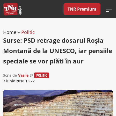
TNR Premium
Home
»
Politic
Surse: PSD retrage dosarul Roşia
Montană de la UNESCO, iar pensiile
speciale se vor plăti în aur
Scris de
Vasile
@
POLITIC
7 iunie 2018 13:27