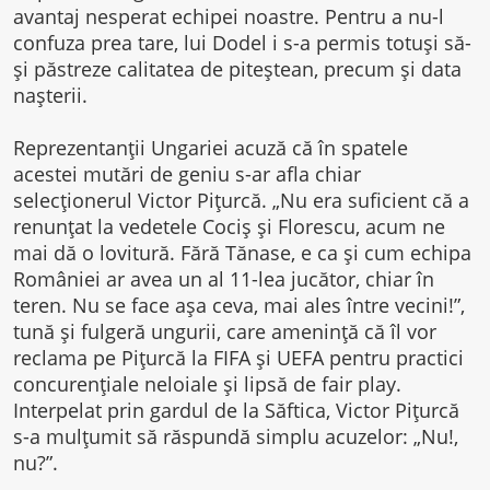
avantaj nesperat echipei noastre. Pentru a nu-l
confuza prea tare, lui Dodel i s-a permis totuși să-
și păstreze calitatea de piteștean, precum și data
nașterii.
Reprezentanții Ungariei acuză că în spatele
acestei mutări de geniu s-ar afla chiar
selecționerul Victor Pițurcă. „Nu era suficient că a
renunțat la vedetele Cociș și Florescu, acum ne
mai dă o lovitură. Fără Tănase, e ca și cum echipa
României ar avea un al 11-lea jucător, chiar în
teren. Nu se face așa ceva, mai ales între vecini!”,
tună și fulgeră ungurii, care amenință că îl vor
reclama pe Pițurcă la FIFA și UEFA pentru practici
concurențiale neloiale și lipsă de fair play.
Interpelat prin gardul de la Săftica, Victor Pițurcă
s-a mulțumit să răspundă simplu acuzelor: „Nu!,
nu?”.