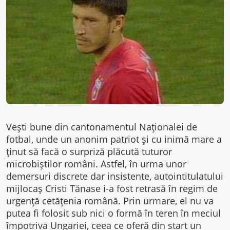
Vești bune din cantonamentul Naționalei de
fotbal, unde un anonim patriot și cu inimă mare a
ținut să facă o surpriză plăcută tuturor
microbiștilor români. Astfel, în urma unor
demersuri discrete dar insistente, autointitulatului
mijlocaș Cristi Tănase i-a fost retrasă în regim de
urgență cetățenia română. Prin urmare, el nu va
putea fi folosit sub nici o formă în teren în meciul
împotriva Ungariei, ceea ce oferă din start un