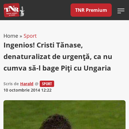
TNR Premium
Home
»
Sport
Ingenios! Cristi Tănase,
denaturalizat de urgență, ca nu
cumva să-l bage Piți cu Ungaria
Scris de
Harald
@
SPORT
10 octombrie 2014 12:22