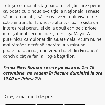
Totuși, cei mai afectați par a fi steliștii care sperau
ca, odată cu o nouă evoluție la Națională, Tănase
să fie remarcat și să se realizeze mult visatul de
către ei transfer la oricare altă echipă. „Exista un
interes real pentru el de la două echipe cipriote
din eșalonul secund, dar și din Liga Mayor A,
puternicul campionat din Guatemala. Acum nu ne
mai rămâne decât să sperăm la o minune –
poate-l uită ai noștri în vreun hotel din Finlanda”,
conchid câțiva fani ai roș-albaștrilor.
Times New Roman revine pe ecrane. Din 19
octombrie, ne vedem în fiecare duminică la ora
19.00 pe Prima TV!
Citește mai mult despre: