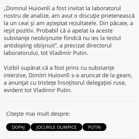
„Domnul Huiovnîi a fost invitat la laboratorul
nostru de analize, am avut o discuţie prietenească
la un ceai şi am aşteptat rezultatele. Din păcate, a
ieşit pozitiv. Probabil că a apelat la aceste
substanţe neobişnuite fiindcă nu ies la testul
antidoping obişnuit”, a precizat directorul
laboratorului, tot Vladimir Putin.
Vizibil supărat că a fost prins cu substanţe
interzise, Dimitri Huiovnîi s-a aruncat de la geam,
a anunţat cu tristeţe însoţitorul delegaţiei ruse,
evident tot Vladimir Putin.
Citește mai mult despre:
DOPAJ
JOCURILE OLIMPICE
PUTIN