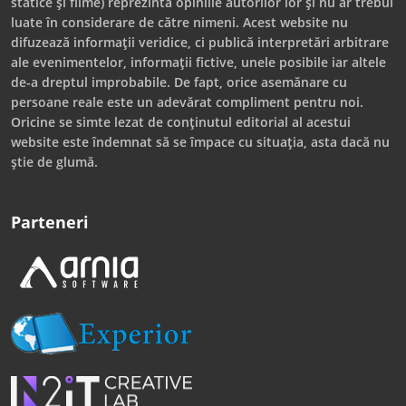
statice și filme) reprezintă opiniile autorilor lor și nu ar trebui
luate în considerare de către nimeni. Acest website nu
difuzează informații veridice, ci publică interpretări arbitrare
ale evenimentelor, informații fictive, unele posibile iar altele
de-a dreptul improbabile. De fapt, orice asemănare cu
persoane reale este un adevărat compliment pentru noi.
Oricine se simte lezat de conținutul editorial al acestui
website este îndemnat să se împace cu situația, asta dacă nu
știe de glumă.
Parteneri