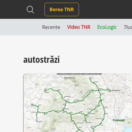
Berea TNR
Recente
Video TNR
EcoLogic
7lu
autostrăzi