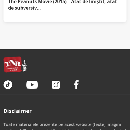
The Peanuts Movie (2015) – Atât de liniștit, atât
de subversiv…
Disclaimer
Toate materialele prezente pe acest website (texte, imagini