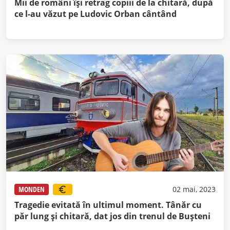
Mii de români își retrag copiii de la chitară, după
ce l-au văzut pe Ludovic Orban cântând
MONDEN
02 mai, 2023
Tragedie evitată în ultimul moment. Tânăr cu
păr lung și chitară, dat jos din trenul de Bușteni