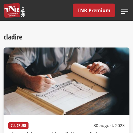
TNR Premium
cladire
7LUCRURI
30 august, 2023