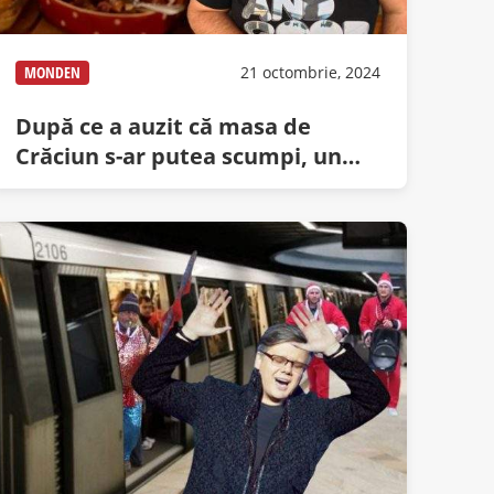
MONDEN
21 octombrie, 2024
După ce a auzit că masa de
Crăciun s-ar putea scumpi, un
român a mâncat-o de azi