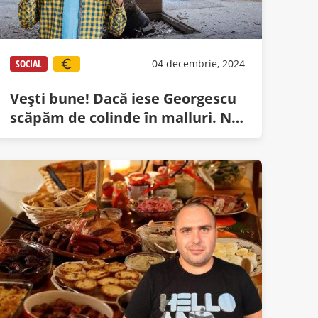
SOCIAL
04 decembrie, 2024
Vești bune! Dacă iese Georgescu
scăpăm de colinde în malluri. Nu
vor mai exista malluri