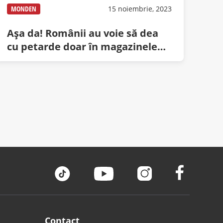
MONDEN
15 noiembrie, 2023
Așa da! Românii au voie să dea
cu petarde doar în magazinele
care pun colinde
Contact