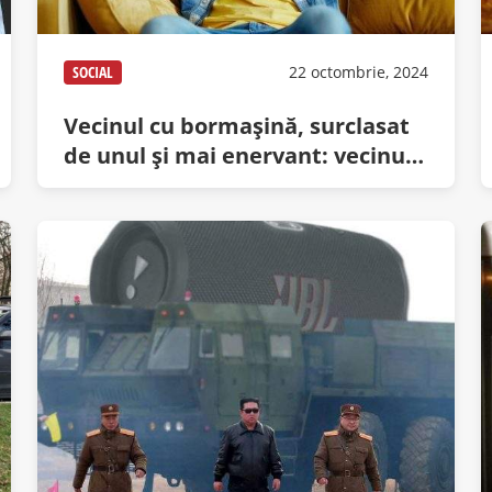
SOCIAL
22 octombrie, 2024
Vecinul cu bormașină, surclasat
de unul și mai enervant: vecinul
care pune deja colinde