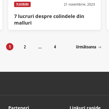
7LUCRURI
21 noiembrie, 2023
7 lucruri despre colindele din
malluri
1
2
…
4
Următoarea
Parteneri
Linkuri rapide