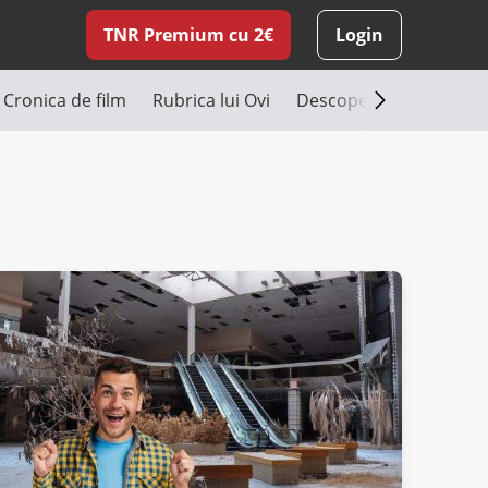
TNR Premium cu 2€
Login
Cronica de film
Rubrica lui Ovi
Descoperă România