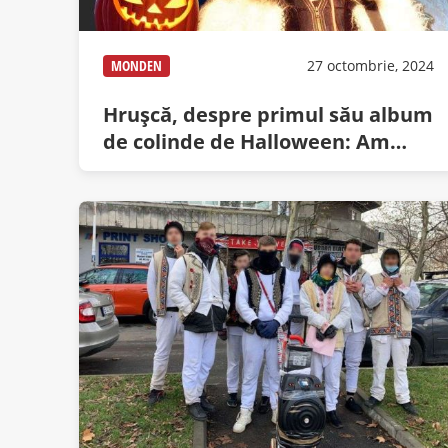
MONDEN
27 octombrie, 2024
Hruşcă, despre primul său album
de colinde de Halloween: Am
înlocuit „ler” cu „bau”!