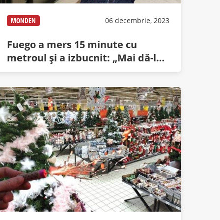
MONDEN
06 decembrie, 2023
Fuego a mers 15 minute cu
metroul şi a izbucnit: „Mai dă-le-
n p… mea de colinde!”