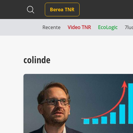
Berea TNR
Recente
Video TNR
EcoLogic
7lu
colinde