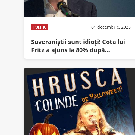
POLITIC
01 decembrie, 2025
Suveraniștii sunt idioți! Cota lui
Fritz a ajuns la 80% după
acuzația că a interzis colindele