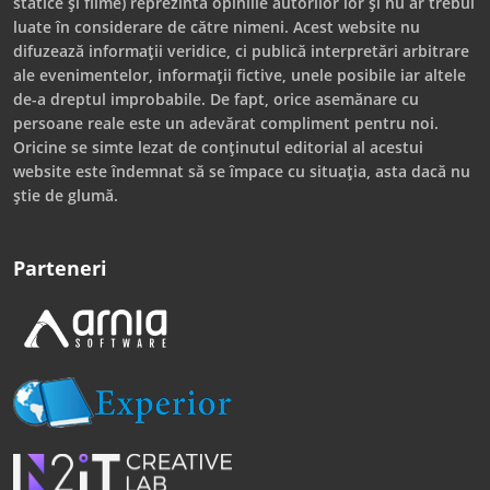
statice și filme) reprezintă opiniile autorilor lor și nu ar trebui
luate în considerare de către nimeni. Acest website nu
difuzează informații veridice, ci publică interpretări arbitrare
ale evenimentelor, informații fictive, unele posibile iar altele
de-a dreptul improbabile. De fapt, orice asemănare cu
persoane reale este un adevărat compliment pentru noi.
Oricine se simte lezat de conținutul editorial al acestui
website este îndemnat să se împace cu situația, asta dacă nu
știe de glumă.
Parteneri