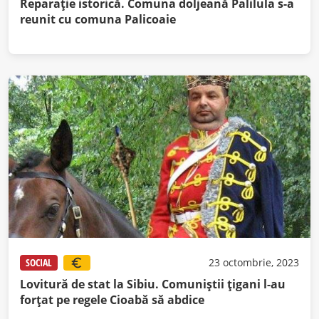
Reparație istorică. Comuna doljeană Palilula s-a
reunit cu comuna Palicoaie
SOCIAL
23 octombrie, 2023
Lovitură de stat la Sibiu. Comuniștii țigani l-au
forțat pe regele Cioabă să abdice