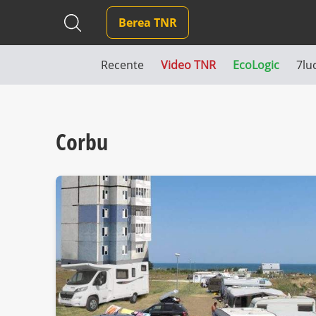
Berea TNR
Recente
Video TNR
EcoLogic
7lu
Corbu