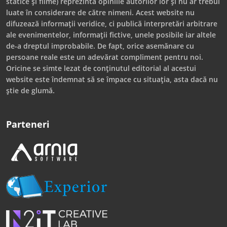
statice și filme) reprezintă opiniile autorilor lor și nu ar trebui
luate în considerare de către nimeni. Acest website nu
difuzează informații veridice, ci publică interpretări arbitrare
ale evenimentelor, informații fictive, unele posibile iar altele
de-a dreptul improbabile. De fapt, orice asemănare cu
persoane reale este un adevărat compliment pentru noi.
Oricine se simte lezat de conținutul editorial al acestui
website este îndemnat să se împace cu situația, asta dacă nu
știe de glumă.
Parteneri