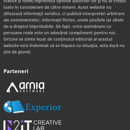
statice și filme) reprezintă opiniile autorilor lor și nu ar trebui
luate în considerare de către nimeni. Acest website nu
difuzează informații veridice, ci publică interpretări arbitrare
ale evenimentelor, informații fictive, unele posibile iar altele
de-a dreptul improbabile. De fapt, orice asemănare cu
persoane reale este un adevărat compliment pentru noi.
Oricine se simte lezat de conținutul editorial al acestui
website este îndemnat să se împace cu situația, asta dacă nu
știe de glumă.
Parteneri