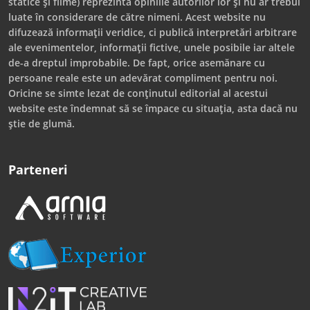
statice și filme) reprezintă opiniile autorilor lor și nu ar trebui
luate în considerare de către nimeni. Acest website nu
difuzează informații veridice, ci publică interpretări arbitrare
ale evenimentelor, informații fictive, unele posibile iar altele
de-a dreptul improbabile. De fapt, orice asemănare cu
persoane reale este un adevărat compliment pentru noi.
Oricine se simte lezat de conținutul editorial al acestui
website este îndemnat să se împace cu situația, asta dacă nu
știe de glumă.
Parteneri