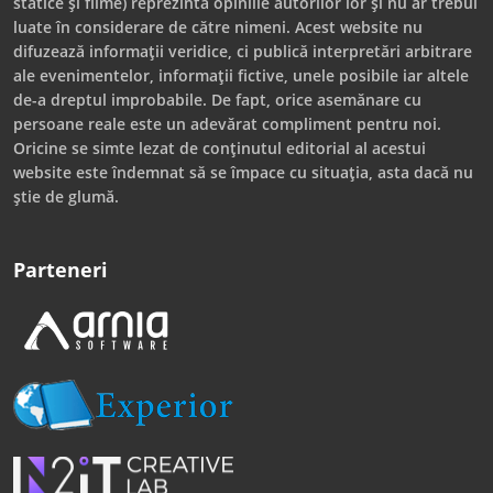
statice și filme) reprezintă opiniile autorilor lor și nu ar trebui
luate în considerare de către nimeni. Acest website nu
difuzează informații veridice, ci publică interpretări arbitrare
ale evenimentelor, informații fictive, unele posibile iar altele
de-a dreptul improbabile. De fapt, orice asemănare cu
persoane reale este un adevărat compliment pentru noi.
Oricine se simte lezat de conținutul editorial al acestui
website este îndemnat să se împace cu situația, asta dacă nu
știe de glumă.
Parteneri