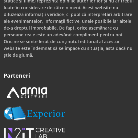
statice și filme) reprezintă opiniile autorilor lor și nu ar trebui
luate în considerare de către nimeni. Acest website nu
difuzează informații veridice, ci publică interpretări arbitrare
ale evenimentelor, informații fictive, unele posibile iar altele
de-a dreptul improbabile. De fapt, orice asemănare cu
persoane reale este un adevărat compliment pentru noi.
Oricine se simte lezat de conținutul editorial al acestui
website este îndemnat să se împace cu situația, asta dacă nu
știe de glumă.
Parteneri