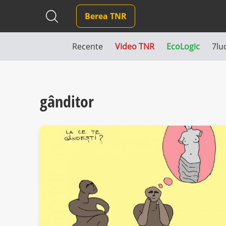
Berea TNR
Recente
Video TNR
EcoLogic
7lu
gânditor