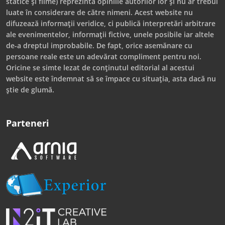
statice și filme) reprezintă opiniile autorilor lor și nu ar trebui
luate în considerare de către nimeni. Acest website nu
difuzează informații veridice, ci publică interpretări arbitrare
ale evenimentelor, informații fictive, unele posibile iar altele
de-a dreptul improbabile. De fapt, orice asemănare cu
persoane reale este un adevărat compliment pentru noi.
Oricine se simte lezat de conținutul editorial al acestui
website este îndemnat să se împace cu situația, asta dacă nu
știe de glumă.
Parteneri